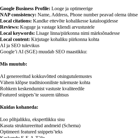
Google Business Profile:
Looge ja optimeerige
NAP consistency:
Name, Address, Phone number peavad olema ühtsed
Local citations:
Kandke ettevõte kohalikesse kataloogidesse
Reviews:
Koguge ja vastage kliendi arvustustele
Local keywords:
Lisage linna/piirkonna nimi märksõnadesse
Local content:
Kirjutage kohaliku piirkonna kohta
AI ja SEO tulevikus
Google’i AI (SGE) muudab SEO maastikku:
Mis muutub:
AI genereeritud kokkuvõtted otsingutulemustes
Vähem klõpse traditsiooniliste tulemuste kohta
Rohkem keskendumist vastuste kvaliteedile
Featured snippets’te suurem tähtsus
Kuidas kohaneda:
Loo põhjalikku, ekspertlikku sisu
Kasuta struktureeritud andmeid (Schema)
Optimeeri featured snippets’teks
Keskendu E-E-A-T’ile