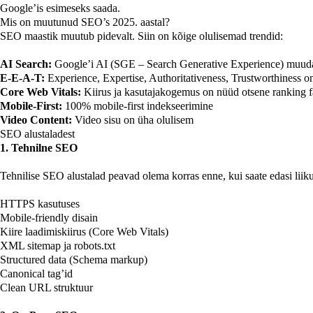
Google’is esimeseks saada.
Mis on muutunud SEO’s 2025. aastal?
SEO maastik muutub pidevalt. Siin on kõige olulisemad trendid:
AI Search:
Google’i AI (SGE – Search Generative Experience) muuda
E-E-A-T:
Experience, Expertise, Authoritativeness, Trustworthiness on
Core Web Vitals:
Kiirus ja kasutajakogemus on nüüd otsene ranking f
Mobile-First:
100% mobile-first indekseerimine
Video Content:
Video sisu on üha olulisem
SEO alustaladest
1. Tehnilne SEO
Tehnilise SEO alustalad peavad olema korras enne, kui saate edasi liik
HTTPS kasutuses
Mobile-friendly disain
Kiire laadimiskiirus (Core Web Vitals)
XML sitemap ja robots.txt
Structured data (Schema markup)
Canonical tag’id
Clean URL struktuur