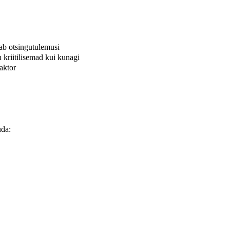
b otsingutulemusi
 kriitilisemad kui kunagi
aktor
uda: