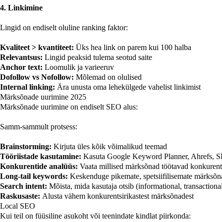
4. Linkimine
Lingid on endiselt oluline ranking faktor:
Kvaliteet > kvantiteet:
Üks hea link on parem kui 100 halba
Relevantsus:
Lingid peaksid tulema seotud saite
Anchor text:
Loomulik ja varieeruv
Dofollow vs Nofollow:
Mõlemad on olulised
Internal linking:
Ära unusta oma lehekülgede vahelist linkimist
Märksõnade uurimine 2025
Märksõnade uurimine on endiselt SEO alus:
Samm-sammult protsess:
Brainstorming:
Kirjuta üles kõik võimalikud teemad
Tööriistade kasutamine:
Kasuta Google Keyword Planner, Ahrefs, 
Konkurentide analüüs:
Vaata millised märksõnad töötavad konkurent
Long-tail keywords:
Keskenduge pikemate, spetsiifilisemate märksõ
Search intent:
Mõista, mida kasutaja otsib (informational, transactional
Raskusaste:
Alusta vähem konkurentsirikastest märksõnadest
Local SEO
Kui teil on füüsiline asukoht või teenindate kindlat piirkonda: