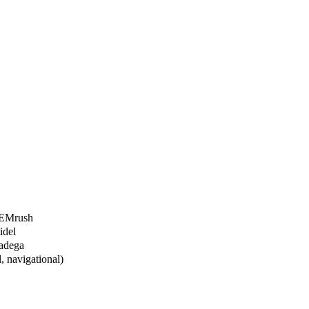
SEMrush
idel
nadega
, navigational)