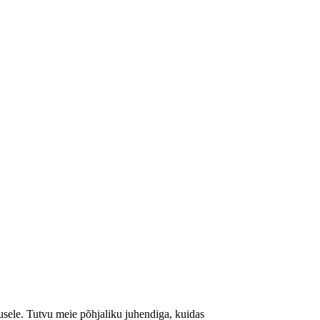
Teenused
Tehtud tööd
Blogi
Kontakt
sele. Tutvu meie põhjaliku juhendiga, kuidas