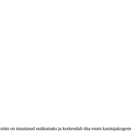
Veebilehe optimeerimine
lgoritm on muutunud nutikamaks ja keskendub üha enam kasutajakogemu