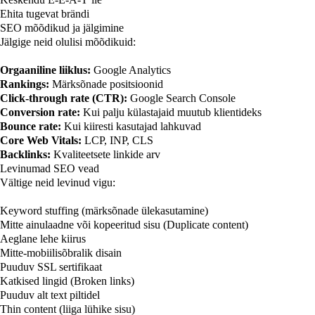
Ehita tugevat brändi
SEO mõõdikud ja jälgimine
Jälgige neid olulisi mõõdikuid:
Orgaaniline liiklus:
Google Analytics
Rankings:
Märksõnade positsioonid
Click-through rate (CTR):
Google Search Console
Conversion rate:
Kui palju külastajaid muutub klientideks
Bounce rate:
Kui kiiresti kasutajad lahkuvad
Core Web Vitals:
LCP, INP, CLS
Backlinks:
Kvaliteetsete linkide arv
Levinumad SEO vead
Vältige neid levinud vigu:
Keyword stuffing (märksõnade ülekasutamine)
Mitte ainulaadne või kopeeritud sisu (Duplicate content)
Aeglane lehe kiirus
Mitte-mobiilisõbralik disain
Puuduv SSL sertifikaat
Katkised lingid (Broken links)
Puuduv alt text piltidel
Thin content (liiga lühike sisu)