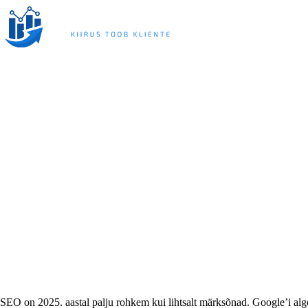
Skip
to
content
SEO optimeerimine 2025: Täielik juhend
Avaleht
Blogi
SEO optimeerimine 2025: Täielik juhend
SEO on 2025. aastal palju rohkem kui lihtsalt märksõnad. Google’i a