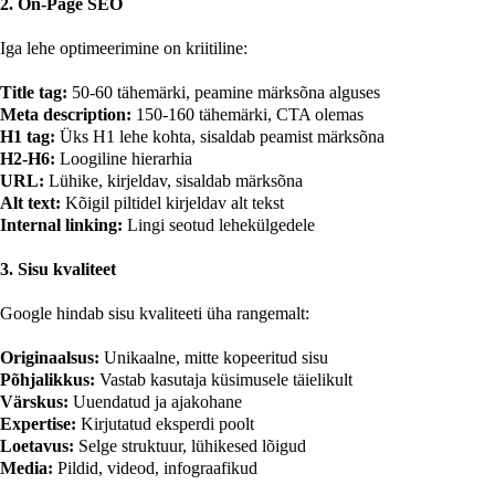
2. On-Page SEO
Iga lehe optimeerimine on kriitiline:
Title tag:
50-60 tähemärki, peamine märksõna alguses
Meta description:
150-160 tähemärki, CTA olemas
H1 tag:
Üks H1 lehe kohta, sisaldab peamist märksõna
H2-H6:
Loogiline hierarhia
URL:
Lühike, kirjeldav, sisaldab märksõna
Alt text:
Kõigil piltidel kirjeldav alt tekst
Internal linking:
Lingi seotud lehekülgedele
3. Sisu kvaliteet
Google hindab sisu kvaliteeti üha rangemalt:
Originaalsus:
Unikaalne, mitte kopeeritud sisu
Põhjalikkus:
Vastab kasutaja küsimusele täielikult
Värskus:
Uuendatud ja ajakohane
Expertise:
Kirjutatud eksperdi poolt
Loetavus:
Selge struktuur, lühikesed lõigud
Media:
Pildid, videod, infograafikud